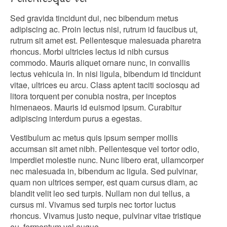
Sed gravida tincidunt dui, nec bibendum metus
adipiscing ac. Proin lectus nisi, rutrum id faucibus ut,
rutrum sit amet est. Pellentesque malesuada pharetra
rhoncus. Morbi ultricies lectus id nibh cursus
commodo. Mauris aliquet ornare nunc, in convallis
lectus vehicula in. In nisi ligula, bibendum id tincidunt
vitae, ultrices eu arcu. Class aptent taciti sociosqu ad
litora torquent per conubia nostra, per inceptos
himenaeos. Mauris id euismod ipsum. Curabitur
adipiscing interdum purus a egestas.
Vestibulum ac metus quis ipsum semper mollis
accumsan sit amet nibh. Pellentesque vel tortor odio,
imperdiet molestie nunc. Nunc libero erat, ullamcorper
nec malesuada in, bibendum ac ligula. Sed pulvinar,
quam non ultrices semper, est quam cursus diam, ac
blandit velit leo sed turpis. Nullam non dui tellus, a
cursus mi. Vivamus sed turpis nec tortor luctus
rhoncus. Vivamus justo neque, pulvinar vitae tristique
eu, fermentum vel augue.